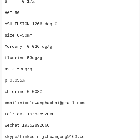
S      0.17%
HGI 50 
ASH FUSION 1266 deg C
size 0-50mm
Mercury  0.026 ug/g
fluorine 53ug/g
as 2.53ug/g
p 0.055%
chlorine 0.008%
email:nicolewanghaohai@gmail.com
tel:+86- 19352892060
Wechat:19352892060
skype/LinkedIn:jchuangong@163.com