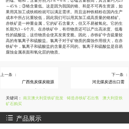
的锰、铬和，含量分别为5％～6％；②锰含量较高，其含量约为25
～45％；③铬含量低。这是因为我国的铬、和是不可再生资源，如
果用其加工成铁精粉就可以满足需求。而且这种铁精粉在国内生产
成本中所占比重较低，因此我们可以用其加工成高质量的铬精矿。
赤铁矿是一种重金属，它的矿石含量大，但又不易被氧化。它的生
长期为3－6个月。在赤铁矿中，有些物质还可以产出高浓度、低毒
性的硫酸盐，这些物质会使其发黄变脆。因此，赤铁矿中含硫量较
高的有氯离子和硫酸盐。氯离子对于矿物质的腐蚀作用很大，在赤
铁矿中，氯离子和硫酸盐的含量是不同的。氯离子和硫酸盐是容易
腐蚀金属表面和氧化层的物质。
上一条 ：
下一条 ：
广西焦炭煤炭能源
河北煤炭进出口需
厂家供应
求
关键词：
南京澳大利亚铁矿批发
铸造赤铁矿石出售
澳大利亚铁
矿石购买
产品展示