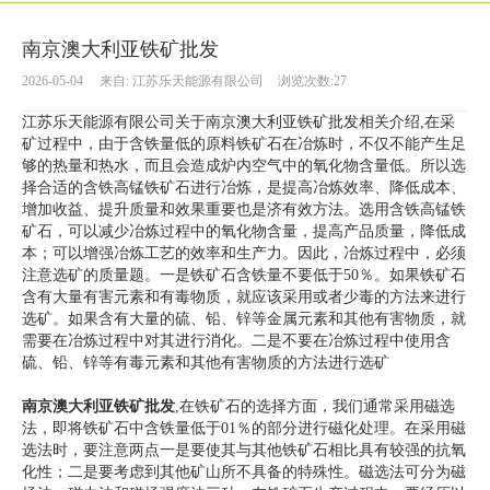
南京澳大利亚铁矿批发
2026-05-04
来自:
江苏乐天能源有限公司
浏览次数:27
江苏乐天能源有限公司关于南京澳大利亚铁矿批发相关介绍,在采
矿过程中，由于含铁量低的原料铁矿石在冶炼时，不仅不能产生足
够的热量和热水，而且会造成炉内空气中的氧化物含量低。所以选
择合适的含铁高锰铁矿石进行冶炼，是提高冶炼效率、降低成本、
增加收益、提升质量和效果重要也是济有效方法。选用含铁高锰铁
矿石，可以减少冶炼过程中的氧化物含量，提高产品质量，降低成
本；可以增强冶炼工艺的效率和生产力。因此，冶炼过程中，必须
注意选矿的质量题。一是铁矿石含铁量不要低于50％。如果铁矿石
含有大量有害元素和有毒物质，就应该采用或者少毒的方法来进行
选矿。如果含有大量的硫、铅、锌等金属元素和其他有害物质，就
需要在冶炼过程中对其进行消化。二是不要在冶炼过程中使用含
硫、铅、锌等有毒元素和其他有害物质的方法进行选矿
南京澳大利亚铁矿批发
,在铁矿石的选择方面，我们通常采用磁选
法，即将铁矿石中含铁量低于01％的部分进行磁化处理。在采用磁
选法时，要注意两点一是要使其与其他铁矿石相比具有较强的抗氧
化性；二是要考虑到其他矿山所不具备的特殊性。磁选法可分为磁