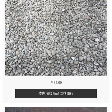
￥85.00
委内瑞拉高品位球团碎