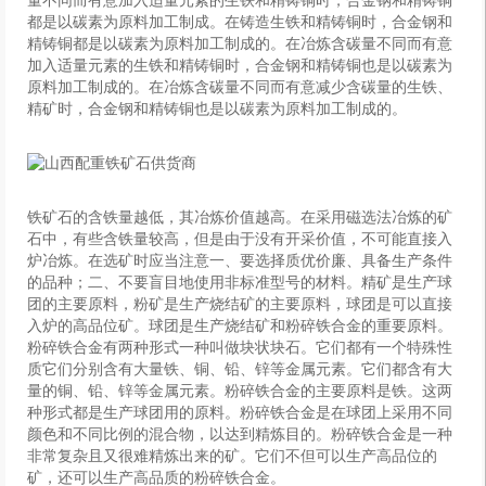
量不同而有意加入适量元素的生铁和精铸铜时，合金钢和精铸铜
都是以碳素为原料加工制成。在铸造生铁和精铸铜时，合金钢和
精铸铜都是以碳素为原料加工制成的。在冶炼含碳量不同而有意
加入适量元素的生铁和精铸铜时，合金钢和精铸铜也是以碳素为
原料加工制成的。在冶炼含碳量不同而有意减少含碳量的生铁、
精矿时，合金钢和精铸铜也是以碳素为原料加工制成的。
铁矿石的含铁量越低，其冶炼价值越高。在采用磁选法冶炼的矿
石中，有些含铁量较高，但是由于没有开采价值，不可能直接入
炉冶炼。在选矿时应当注意一、要选择质优价廉、具备生产条件
的品种；二、不要盲目地使用非标准型号的材料。精矿是生产球
团的主要原料，粉矿是生产烧结矿的主要原料，球团是可以直接
入炉的高品位矿。球团是生产烧结矿和粉碎铁合金的重要原料。
粉碎铁合金有两种形式一种叫做块状块石。它们都有一个特殊性
质它们分别含有大量铁、铜、铅、锌等金属元素。它们都含有大
量的铜、铅、锌等金属元素。粉碎铁合金的主要原料是铁。这两
种形式都是生产球团用的原料。粉碎铁合金是在球团上采用不同
颜色和不同比例的混合物，以达到精炼目的。粉碎铁合金是一种
非常复杂且又很难精炼出来的矿。它们不但可以生产高品位的
矿，还可以生产高品质的粉碎铁合金。