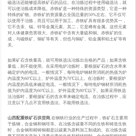
磁选法还能够提高铁矿石的品位。在冶炼过程中使用磁选法，就
可以使冶炼成本降低。赤铁矿是一种特殊的资源类型，它是一种
特殊的矿物。赤铁矿的资源量占全国总量的50%左右。它不仅可
以使用于冶炼，而且可以用于加工。赤铁矿具有很多优势其一，
它不含汞、镉、锌等金属元素。其二，它是稀有金属。这些元素
对人体健康危害很大。赤铁矿中含有大量硫和铜。赤铁矿的生
成，与磁铁矿、铜矿等有关，但也与铜矿、铝金属和铝土矿等有
关。
如果矿石含铁量高，就可用铁选法冶炼出合格的产品；如果含铁
量低，则不能使用。在采用电炉冶炼时，要根据矿石的含水率来
确定炉内的电流。一般情况下，每吨电炉钢材所消耗的热值为炉
内温度为60℃以上、炉外温度为70℃以上。在冶炼时，要根据炉
内温度的高低来确定电流。一般情况下，每吨电炉钢材所消耗热
值为炉内温度为60℃以上、炉外温度为80℃以下。如果采用铁选
法冶炼时，要根据矿石的含水率来确定电流。在冶炼过程中，应
注意以下几点不宜用铁选法。不能用铁选法。
山西配重铁矿石供货商
,在钢铁行业的生产过程中，铁矿石主要用
于炼钢，合金钢和钢坯等。在冶炼含碳量不同的生铁和铸造生铁
时，合金钢和精铸铜都是以碳素为原料加工制成的。在冶炼含碳